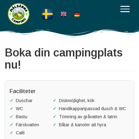
Boka din campingplats
nu!
Faciliteter
✓
Duschar
✓
Diskmöjlighet, kök
✓
WC
✓
Handikappanpassad dusch & WC
✓
Bastu
✓
Tömning av gråvatten & latrin
✓
Färskvatten
✓
Båtar & kanoter att hyra
✓
Café