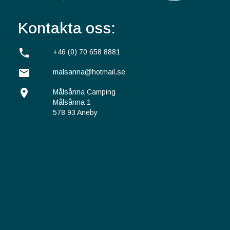
Kontakta oss:
phone
+46 (0) 70 658 8881
email
malsanna@hotmail.se
location_on
Målsånna Camping
Målsånna 1
578 93 Aneby